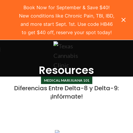
Book Now for September & Save $40!
New conditions like Chronic Pain, TBI, IBD,
and more start Sept. 1st. Use code HB46
to get $40 off, reserve your spot today!
Resources
MEDICAL MARIJUANA 101
Diferencias Entre Delta-8 y Delta-9:
¡Infórmate!